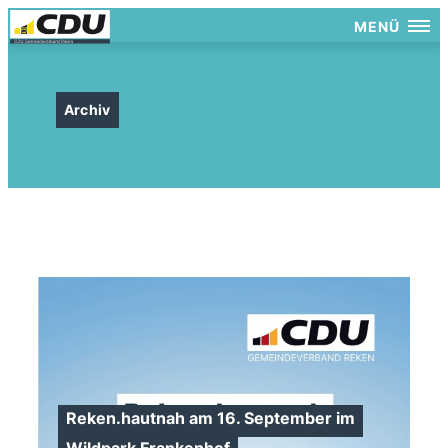
MENÜ
Archiv
Reken.hautnah am 16. September im